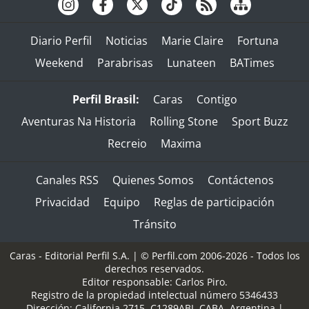
Diario Perfil
Noticias
Marie Claire
Fortuna
Weekend
Parabrisas
Lunateen
BATimes
Perfil Brasil:
Caras
Contigo
Aventuras Na Historia
Rolling Stone
Sport Buzz
Recreio
Maxima
Canales RSS
Quienes Somos
Contáctenos
Privacidad
Equipo
Reglas de participación
Tránsito
Caras - Editorial Perfil S.A.
| © Perfil.com 2006-2026 - Todos los
derechos reservados.
Editor responsable: Carlos Piro.
Registro de la propiedad intelectual número 5346433
Dirección:
California 2715
,
C1289ABI
,
CABA, Argentina
|