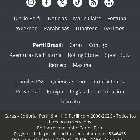
Diario Perfil
Noticias
Marie Claire
Fortuna
Weekend
Parabrisas
Lunateen
BATimes
Perfil Brasil:
Caras
Contigo
Aventuras Na Historia
Rolling Stone
Sport Buzz
Recreio
Maxima
Canales RSS
Quienes Somos
Contáctenos
Privacidad
Equipo
Reglas de participación
Tránsito
Caras - Editorial Perfil S.A.
| © Perfil.com 2006-2026 - Todos los
derechos reservados.
Editor responsable: Carlos Piro.
Registro de la propiedad intelectual número 5346433
Dirección:
California 2715
,
C1289ABI
,
CABA, Argentina
|