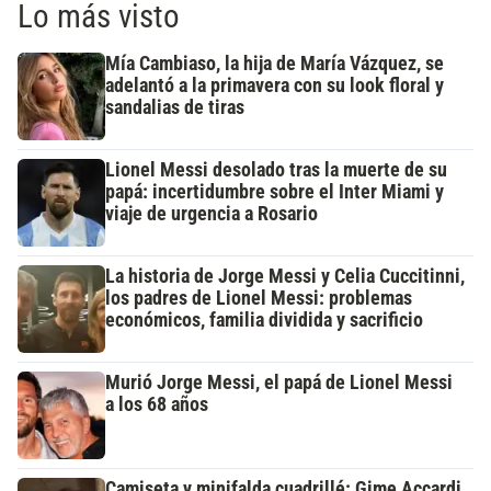
Lo más visto
Mía Cambiaso, la hija de María Vázquez, se
adelantó a la primavera con su look floral y
sandalias de tiras
Lionel Messi desolado tras la muerte de su
papá: incertidumbre sobre el Inter Miami y
viaje de urgencia a Rosario
La historia de Jorge Messi y Celia Cuccitinni,
los padres de Lionel Messi: problemas
económicos, familia dividida y sacrificio
Murió Jorge Messi, el papá de Lionel Messi
a los 68 años
Camiseta y minifalda cuadrillé: Gime Accardi