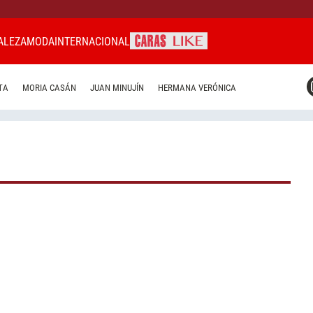
ALEZA
MODA
INTERNACIONAL
CARAS MIAMI
TA
MORIA CASÁN
JUAN MINUJÍN
HERMANA VERÓNICA
CARAS BRASIL
CARAS URUGUAY