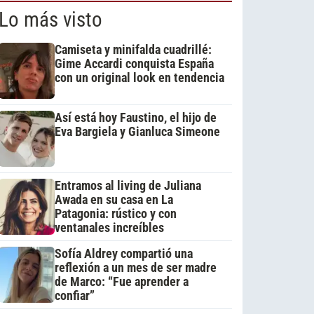
Lo más visto
Camiseta y minifalda cuadrillé:
Gime Accardi conquista España
con un original look en tendencia
Así está hoy Faustino, el hijo de
Eva Bargiela y Gianluca Simeone
Entramos al living de Juliana
Awada en su casa en La
Patagonia: rústico y con
ventanales increíbles
Sofía Aldrey compartió una
reflexión a un mes de ser madre
de Marco: “Fue aprender a
confiar”