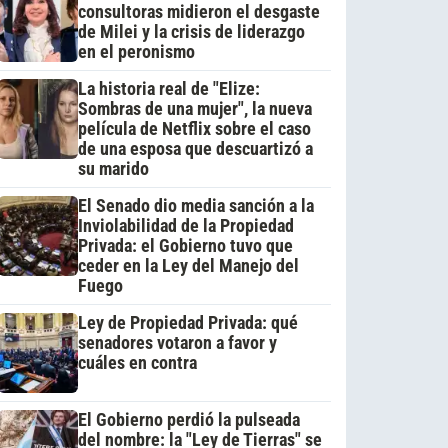
consultoras midieron el desgaste
de Milei y la crisis de liderazgo
en el peronismo
La historia real de "Elize:
Sombras de una mujer", la nueva
película de Netflix sobre el caso
de una esposa que descuartizó a
su marido
El Senado dio media sanción a la
Inviolabilidad de la Propiedad
Privada: el Gobierno tuvo que
ceder en la Ley del Manejo del
Fuego
Ley de Propiedad Privada: qué
senadores votaron a favor y
cuáles en contra
El Gobierno perdió la pulseada
del nombre: la "Ley de Tierras" se