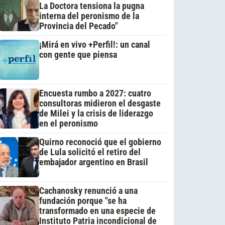
La Doctora tensiona la pugna
interna del peronismo de la
Provincia del Pecado"
¡Mirá en vivo +Perfil!: un canal
con gente que piensa
Encuesta rumbo a 2027: cuatro
consultoras midieron el desgaste
de Milei y la crisis de liderazgo
en el peronismo
Quirno reconoció que el gobierno
de Lula solicitó el retiro del
embajador argentino en Brasil
Cachanosky renunció a una
fundación porque "se ha
transformado en una especie de
Instituto Patria incondicional de