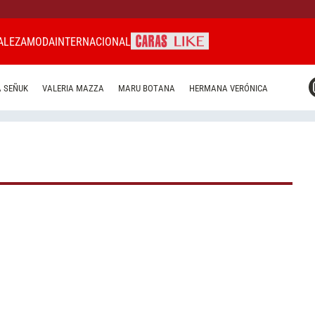
ALEZA
MODA
INTERNACIONAL
CARAS MIAMI
 SEÑUK
VALERIA MAZZA
MARU BOTANA
HERMANA VERÓNICA
CARAS BRASIL
CARAS URUGUAY