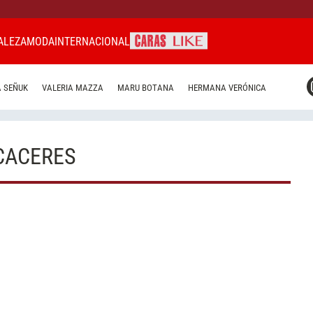
ALEZA
MODA
INTERNACIONAL
CARAS MIAMI
 SEÑUK
VALERIA MAZZA
MARU BOTANA
HERMANA VERÓNICA
CARAS BRASIL
CARAS URUGUAY
 CACERES