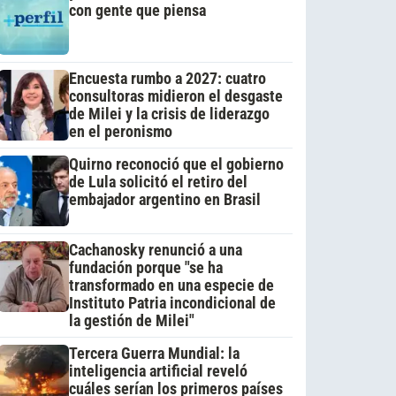
con gente que piensa
Encuesta rumbo a 2027: cuatro
consultoras midieron el desgaste
de Milei y la crisis de liderazgo
en el peronismo
Quirno reconoció que el gobierno
de Lula solicitó el retiro del
embajador argentino en Brasil
Cachanosky renunció a una
fundación porque "se ha
transformado en una especie de
Instituto Patria incondicional de
la gestión de Milei"
Tercera Guerra Mundial: la
inteligencia artificial reveló
cuáles serían los primeros países