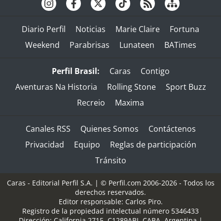
Diario Perfil
Noticias
Marie Claire
Fortuna
Weekend
Parabrisas
Lunateen
BATimes
Perfil Brasil:
Caras
Contigo
Aventuras Na Historia
Rolling Stone
Sport Buzz
Recreio
Maxima
Canales RSS
Quienes Somos
Contáctenos
Privacidad
Equipo
Reglas de participación
Tránsito
Caras - Editorial Perfil S.A.
| © Perfil.com 2006-2026 - Todos los
derechos reservados.
Editor responsable: Carlos Piro.
Registro de la propiedad intelectual número 5346433
Dirección:
California 2715
,
C1289ABI
,
CABA, Argentina
|