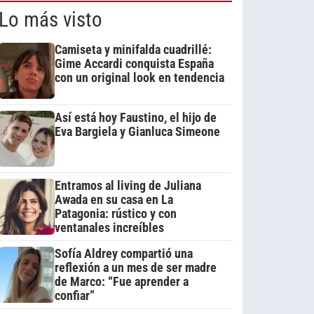
Lo más visto
Camiseta y minifalda cuadrillé:
Gime Accardi conquista España
con un original look en tendencia
Así está hoy Faustino, el hijo de
Eva Bargiela y Gianluca Simeone
Entramos al living de Juliana
Awada en su casa en La
Patagonia: rústico y con
ventanales increíbles
Sofía Aldrey compartió una
reflexión a un mes de ser madre
de Marco: “Fue aprender a
confiar”