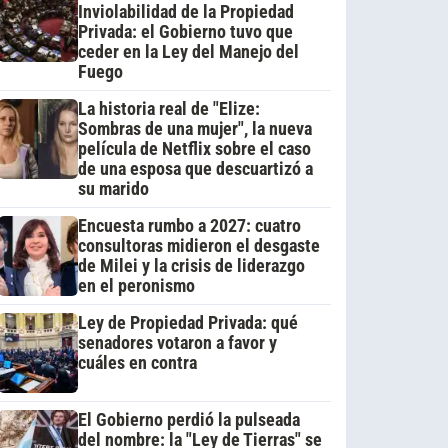
Inviolabilidad de la Propiedad
Privada: el Gobierno tuvo que
ceder en la Ley del Manejo del
Fuego
La historia real de "Elize:
Sombras de una mujer", la nueva
película de Netflix sobre el caso
de una esposa que descuartizó a
su marido
Encuesta rumbo a 2027: cuatro
consultoras midieron el desgaste
de Milei y la crisis de liderazgo
en el peronismo
Ley de Propiedad Privada: qué
senadores votaron a favor y
cuáles en contra
El Gobierno perdió la pulseada
del nombre: la "Ley de Tierras" se