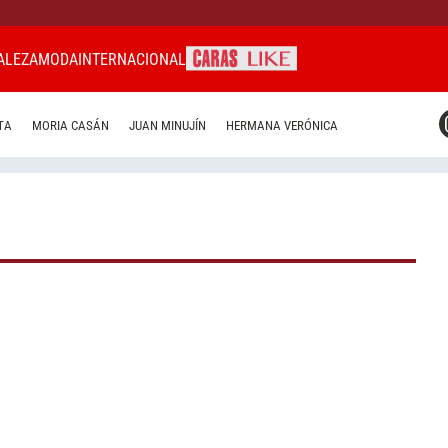
ALEZA
MODA
INTERNACIONAL
CARAS MIAMI
TA
MORIA CASÁN
JUAN MINUJÍN
HERMANA VERÓNICA
CARAS BRASIL
CARAS URUGUAY