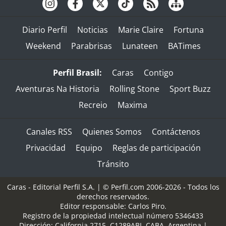
Diario Perfil
Noticias
Marie Claire
Fortuna
Weekend
Parabrisas
Lunateen
BATimes
Perfil Brasil:
Caras
Contigo
Aventuras Na Historia
Rolling Stone
Sport Buzz
Recreio
Maxima
Canales RSS
Quienes Somos
Contáctenos
Privacidad
Equipo
Reglas de participación
Tránsito
Caras - Editorial Perfil S.A.
| © Perfil.com 2006-2026 - Todos los
derechos reservados.
Editor responsable: Carlos Piro.
Registro de la propiedad intelectual número 5346433
Dirección:
California 2715
,
C1289ABI
,
CABA, Argentina
|