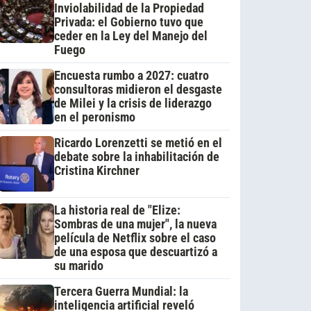
Inviolabilidad de la Propiedad
Privada: el Gobierno tuvo que
ceder en la Ley del Manejo del
Fuego
Encuesta rumbo a 2027: cuatro
consultoras midieron el desgaste
de Milei y la crisis de liderazgo
en el peronismo
Ricardo Lorenzetti se metió en el
debate sobre la inhabilitación de
Cristina Kirchner
La historia real de "Elize:
Sombras de una mujer", la nueva
película de Netflix sobre el caso
de una esposa que descuartizó a
su marido
Tercera Guerra Mundial: la
inteligencia artificial reveló