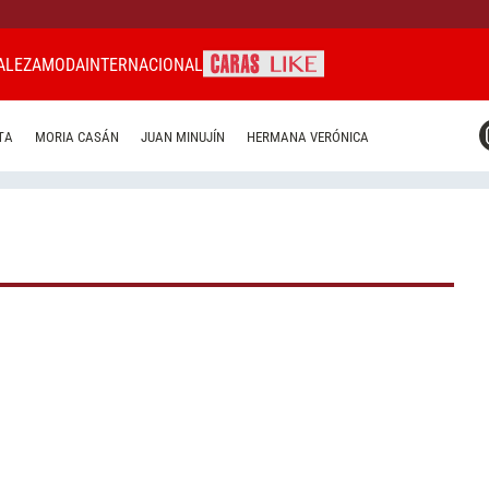
ALEZA
MODA
INTERNACIONAL
CARAS MIAMI
TA
MORIA CASÁN
JUAN MINUJÍN
HERMANA VERÓNICA
CARAS BRASIL
CARAS URUGUAY