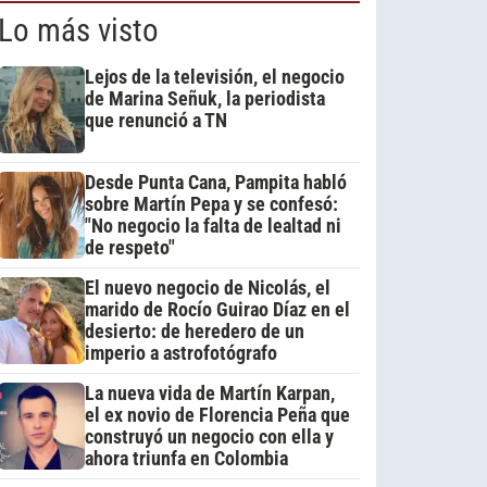
Lo más visto
Lejos de la televisión, el negocio
de Marina Señuk, la periodista
que renunció a TN
Desde Punta Cana, Pampita habló
sobre Martín Pepa y se confesó:
"No negocio la falta de lealtad ni
de respeto"
El nuevo negocio de Nicolás, el
marido de Rocío Guirao Díaz en el
desierto: de heredero de un
imperio a astrofotógrafo
La nueva vida de Martín Karpan,
el ex novio de Florencia Peña que
construyó un negocio con ella y
ahora triunfa en Colombia