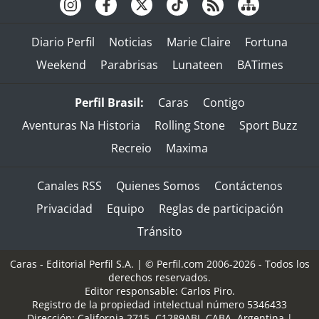
Diario Perfil
Noticias
Marie Claire
Fortuna
Weekend
Parabrisas
Lunateen
BATimes
Perfil Brasil:
Caras
Contigo
Aventuras Na Historia
Rolling Stone
Sport Buzz
Recreio
Maxima
Canales RSS
Quienes Somos
Contáctenos
Privacidad
Equipo
Reglas de participación
Tránsito
Caras - Editorial Perfil S.A.
| © Perfil.com 2006-2026 - Todos los
derechos reservados.
Editor responsable: Carlos Piro.
Registro de la propiedad intelectual número 5346433
Dirección:
California 2715
,
C1289ABI
,
CABA, Argentina
|