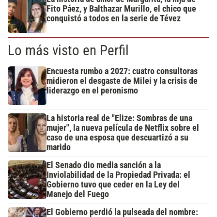
Fito Páez, y Balthazar Murillo, el chico que
conquistó a todos en la serie de Tévez
Lo más visto en Perfil
Encuesta rumbo a 2027: cuatro consultoras
midieron el desgaste de Milei y la crisis de
liderazgo en el peronismo
La historia real de "Elize: Sombras de una
mujer", la nueva película de Netflix sobre el
caso de una esposa que descuartizó a su
marido
El Senado dio media sanción a la
Inviolabilidad de la Propiedad Privada: el
Gobierno tuvo que ceder en la Ley del
Manejo del Fuego
El Gobierno perdió la pulseada del nombre: