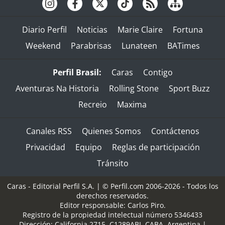
Diario Perfil
Noticias
Marie Claire
Fortuna
Weekend
Parabrisas
Lunateen
BATimes
Perfil Brasil:
Caras
Contigo
Aventuras Na Historia
Rolling Stone
Sport Buzz
Recreio
Maxima
Canales RSS
Quienes Somos
Contáctenos
Privacidad
Equipo
Reglas de participación
Tránsito
Caras - Editorial Perfil S.A.
| © Perfil.com 2006-2026 - Todos los
derechos reservados.
Editor responsable: Carlos Piro.
Registro de la propiedad intelectual número 5346433
Dirección:
California 2715
,
C1289ABI
,
CABA, Argentina
|