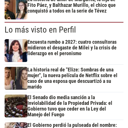
Fito Páez, y Balthazar Murillo, el chico que
conquistó a todos en la serie de Tévez
Lo más visto en Perfil
Encuesta rumbo a 2027: cuatro consultoras
midieron el desgaste de Milei y la crisis de
liderazgo en el peronismo
La historia real de "Elize: Sombras de una
mujer", la nueva película de Netflix sobre el
caso de una esposa que descuartizó a su
marido
El Senado dio media sanción a la
Inviolabilidad de la Propiedad Privada: el
Gobierno tuvo que ceder en la Ley del
Manejo del Fuego
El Gobierno perdió la pulseada del nombre: