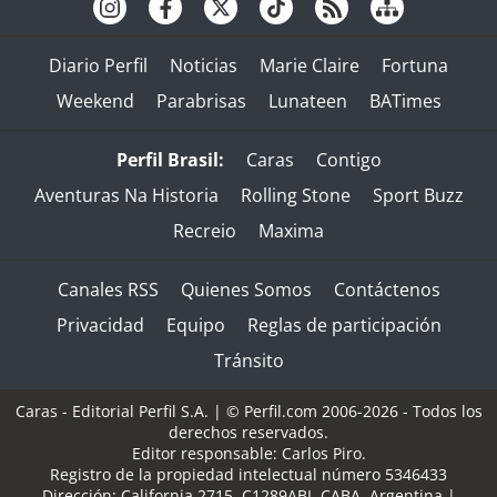
Diario Perfil
Noticias
Marie Claire
Fortuna
Weekend
Parabrisas
Lunateen
BATimes
Perfil Brasil:
Caras
Contigo
Aventuras Na Historia
Rolling Stone
Sport Buzz
Recreio
Maxima
Canales RSS
Quienes Somos
Contáctenos
Privacidad
Equipo
Reglas de participación
Tránsito
Caras - Editorial Perfil S.A.
| © Perfil.com 2006-2026 - Todos los
derechos reservados.
Editor responsable: Carlos Piro.
Registro de la propiedad intelectual número 5346433
Dirección:
California 2715
,
C1289ABI
,
CABA, Argentina
|