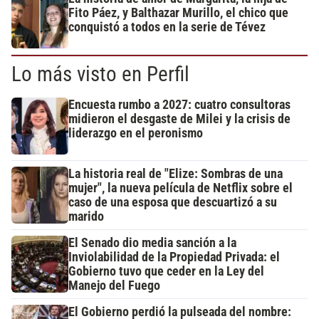
Fito Páez, y Balthazar Murillo, el chico que
conquistó a todos en la serie de Tévez
Lo más visto en Perfil
Encuesta rumbo a 2027: cuatro consultoras
midieron el desgaste de Milei y la crisis de
liderazgo en el peronismo
La historia real de "Elize: Sombras de una
mujer", la nueva película de Netflix sobre el
caso de una esposa que descuartizó a su
marido
El Senado dio media sanción a la
Inviolabilidad de la Propiedad Privada: el
Gobierno tuvo que ceder en la Ley del
Manejo del Fuego
El Gobierno perdió la pulseada del nombre: