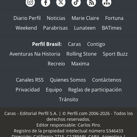
Diario Perfil
Noticias
Marie Claire
Fortuna
Weekend
Parabrisas
Lunateen
BATimes
Perfil Brasil:
Caras
Contigo
Aventuras Na Historia
Rolling Stone
Sport Buzz
Recreio
Maxima
Canales RSS
Quienes Somos
Contáctenos
Privacidad
Equipo
Reglas de participación
Tránsito
Caras - Editorial Perfil S.A.
| © Perfil.com 2006-2026 - Todos los
derechos reservados.
Editor responsable: Carlos Piro.
Registro de la propiedad intelectual número 5346433
Dirección:
California 2715
,
C1289ABI
,
CABA, Argentina
|