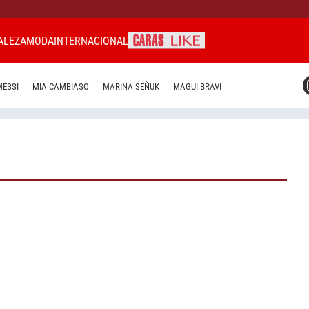
ALEZA
MODA
INTERNACIONAL
CARAS MIAMI
MESSI
MIA CAMBIASO
MARINA SEÑUK
MAGUI BRAVI
CARAS BRASIL
CARAS URUGUAY