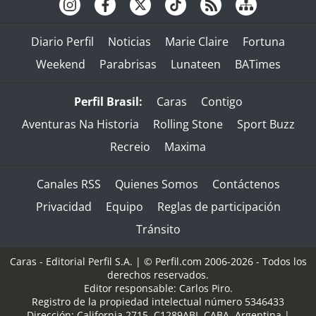
Diario Perfil
Noticias
Marie Claire
Fortuna
Weekend
Parabrisas
Lunateen
BATimes
Perfil Brasil:
Caras
Contigo
Aventuras Na Historia
Rolling Stone
Sport Buzz
Recreio
Maxima
Canales RSS
Quienes Somos
Contáctenos
Privacidad
Equipo
Reglas de participación
Tránsito
Caras - Editorial Perfil S.A.
| © Perfil.com 2006-2026 - Todos los
derechos reservados.
Editor responsable: Carlos Piro.
Registro de la propiedad intelectual número 5346433
Dirección:
California 2715
,
C1289ABI
,
CABA, Argentina
|