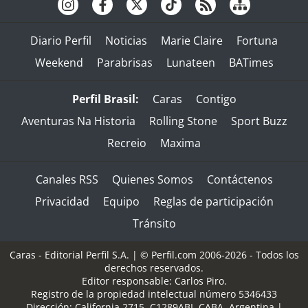
Diario Perfil
Noticias
Marie Claire
Fortuna
Weekend
Parabrisas
Lunateen
BATimes
Perfil Brasil:
Caras
Contigo
Aventuras Na Historia
Rolling Stone
Sport Buzz
Recreio
Maxima
Canales RSS
Quienes Somos
Contáctenos
Privacidad
Equipo
Reglas de participación
Tránsito
Caras - Editorial Perfil S.A.
| © Perfil.com 2006-2026 - Todos los
derechos reservados.
Editor responsable: Carlos Piro.
Registro de la propiedad intelectual número 5346433
Dirección:
California 2715
,
C1289ABI
,
CABA, Argentina
|