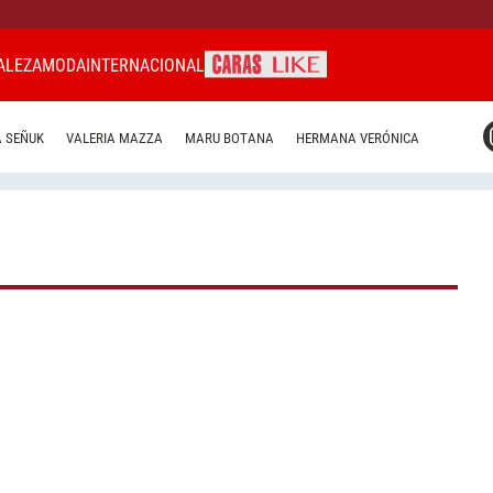
ALEZA
MODA
INTERNACIONAL
CARAS MIAMI
 SEÑUK
VALERIA MAZZA
MARU BOTANA
HERMANA VERÓNICA
CARAS BRASIL
CARAS URUGUAY