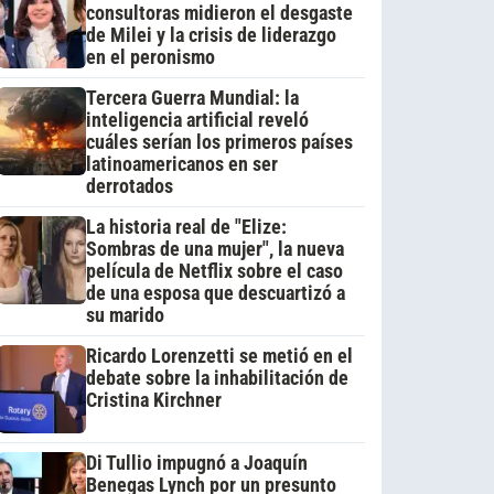
consultoras midieron el desgaste
de Milei y la crisis de liderazgo
en el peronismo
Tercera Guerra Mundial: la
inteligencia artificial reveló
cuáles serían los primeros países
latinoamericanos en ser
derrotados
La historia real de "Elize:
Sombras de una mujer", la nueva
película de Netflix sobre el caso
de una esposa que descuartizó a
su marido
Ricardo Lorenzetti se metió en el
debate sobre la inhabilitación de
Cristina Kirchner
Di Tullio impugnó a Joaquín
Benegas Lynch por un presunto