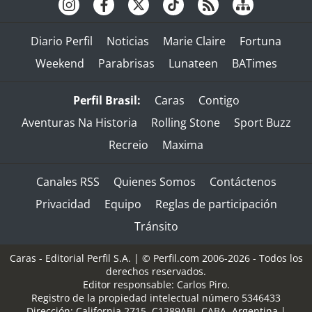
Diario Perfil
Noticias
Marie Claire
Fortuna
Weekend
Parabrisas
Lunateen
BATimes
Perfil Brasil:
Caras
Contigo
Aventuras Na Historia
Rolling Stone
Sport Buzz
Recreio
Maxima
Canales RSS
Quienes Somos
Contáctenos
Privacidad
Equipo
Reglas de participación
Tránsito
Caras - Editorial Perfil S.A.
| © Perfil.com 2006-2026 - Todos los
derechos reservados.
Editor responsable: Carlos Piro.
Registro de la propiedad intelectual número 5346433
Dirección:
California 2715
,
C1289ABI
,
CABA, Argentina
|