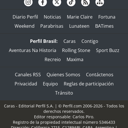
Diario Perfil
Noticias
Marie Claire
Fortuna
Weekend
Parabrisas
Lunateen
BATimes
Perfil Brasil:
Caras
Contigo
Aventuras Na Historia
Rolling Stone
Sport Buzz
Recreio
Maxima
Canales RSS
Quienes Somos
Contáctenos
Privacidad
Equipo
Reglas de participación
Tránsito
Caras - Editorial Perfil S.A.
| © Perfil.com 2006-2026 - Todos los
derechos reservados.
Editor responsable: Carlos Piro.
Registro de la propiedad intelectual número 5346433
Dirección:
California 2715
,
C1289ABI
,
CABA, Argentina
|