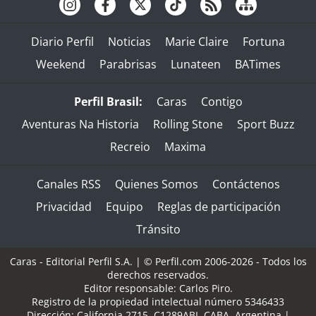
Diario Perfil
Noticias
Marie Claire
Fortuna
Weekend
Parabrisas
Lunateen
BATimes
Perfil Brasil:
Caras
Contigo
Aventuras Na Historia
Rolling Stone
Sport Buzz
Recreio
Maxima
Canales RSS
Quienes Somos
Contáctenos
Privacidad
Equipo
Reglas de participación
Tránsito
Caras - Editorial Perfil S.A.
| © Perfil.com 2006-2026 - Todos los
derechos reservados.
Editor responsable: Carlos Piro.
Registro de la propiedad intelectual número 5346433
Dirección:
California 2715
,
C1289ABI
,
CABA, Argentina
|