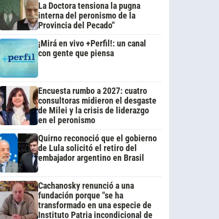
La Doctora tensiona la pugna
interna del peronismo de la
Provincia del Pecado"
¡Mirá en vivo +Perfil!: un canal
con gente que piensa
Encuesta rumbo a 2027: cuatro
consultoras midieron el desgaste
de Milei y la crisis de liderazgo
en el peronismo
Quirno reconoció que el gobierno
de Lula solicitó el retiro del
embajador argentino en Brasil
Cachanosky renunció a una
fundación porque "se ha
transformado en una especie de
Instituto Patria incondicional de