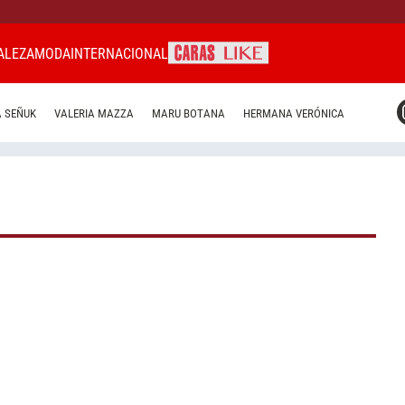
ALEZA
MODA
INTERNACIONAL
CARAS MIAMI
 SEÑUK
VALERIA MAZZA
MARU BOTANA
HERMANA VERÓNICA
CARAS BRASIL
CARAS URUGUAY