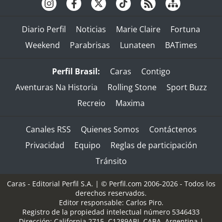
Diario Perfil
Noticias
Marie Claire
Fortuna
Weekend
Parabrisas
Lunateen
BATimes
Perfil Brasil:
Caras
Contigo
Aventuras Na Historia
Rolling Stone
Sport Buzz
Recreio
Maxima
Canales RSS
Quienes Somos
Contáctenos
Privacidad
Equipo
Reglas de participación
Tránsito
Caras - Editorial Perfil S.A.
| © Perfil.com 2006-2026 - Todos los
derechos reservados.
Editor responsable: Carlos Piro.
Registro de la propiedad intelectual número 5346433
Dirección:
California 2715
,
C1289ABI
,
CABA, Argentina
|