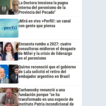
La Doctora tensiona la pugna
interna del peronismo de la
Provincia del Pecado"
¡Mirá en vivo +Perfil!: un canal
con gente que piensa
Encuesta rumbo a 2027: cuatro
consultoras midieron el desgaste
de Milei y la crisis de liderazgo
en el peronismo
Quirno reconoció que el gobierno
de Lula solicitó el retiro del
embajador argentino en Brasil
Cachanosky renunció a una
fundación porque "se ha
transformado en una especie de
Instituto Patria incondicional de