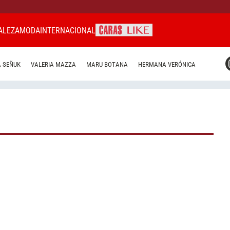
ALEZA
MODA
INTERNACIONAL
CARAS MIAMI
 SEÑUK
VALERIA MAZZA
MARU BOTANA
HERMANA VERÓNICA
CARAS BRASIL
CARAS URUGUAY