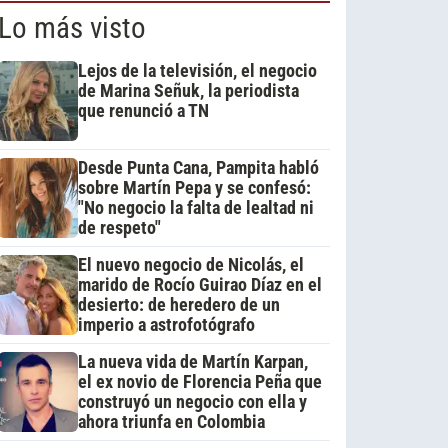
Lo más visto
Lejos de la televisión, el negocio
de Marina Señuk, la periodista
que renunció a TN
Desde Punta Cana, Pampita habló
sobre Martín Pepa y se confesó:
"No negocio la falta de lealtad ni
de respeto"
El nuevo negocio de Nicolás, el
marido de Rocío Guirao Díaz en el
desierto: de heredero de un
imperio a astrofotógrafo
La nueva vida de Martín Karpan,
el ex novio de Florencia Peña que
construyó un negocio con ella y
ahora triunfa en Colombia