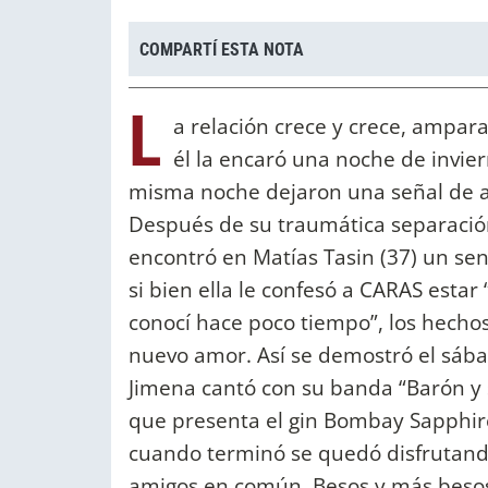
COMPARTÍ ESTA NOTA
L
a relación crece y crece, ampara
él la encaró una noche de invier
misma noche dejaron una señal de al
Después de su traumática separación d
encontró en Matías Tasin (37) un se
si bien ella le confesó a CARAS estar
conocí hace poco tiempo”, los hecho
nuevo amor. Así se demostró el sába
Jimena cantó con su banda “Barón y 
que presenta el gin Bombay Sapphir
cuando terminó se quedó disfrutand
amigos en común. Besos y más besos