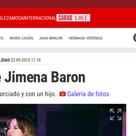
ALEZA
MODA
INTERNACIONAL
CARAS MIAMI
TA
MORIA CASÁN
JUAN MINUJÍN
HERMANA VERÓNICA
CARAS BRASIL
CARAS URUGUAY
IDAD
22-09-2015 11:16
e Jimena Baron
orciado y con un hijo.
Galería de fotos