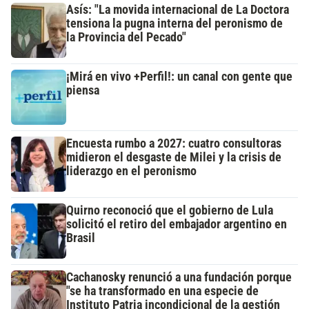
Asís: "La movida internacional de La Doctora
tensiona la pugna interna del peronismo de
la Provincia del Pecado"
¡Mirá en vivo +Perfil!: un canal con gente que
piensa
Encuesta rumbo a 2027: cuatro consultoras
midieron el desgaste de Milei y la crisis de
liderazgo en el peronismo
Quirno reconoció que el gobierno de Lula
solicitó el retiro del embajador argentino en
Brasil
Cachanosky renunció a una fundación porque
"se ha transformado en una especie de
Instituto Patria incondicional de la gestión