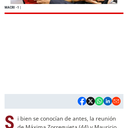
MACRI -1
|
S
i bien se conocían de antes, la reunión
de Máxima Zorreguieta (44) y Mauricio