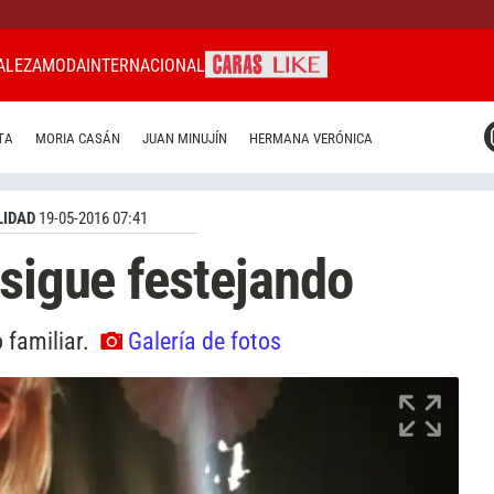
ALEZA
MODA
INTERNACIONAL
CARAS MIAMI
TA
MORIA CASÁN
JUAN MINUJÍN
HERMANA VERÓNICA
CARAS BRASIL
CARAS URUGUAY
IDAD
19-05-2016 07:41
 sigue festejando
 familiar.
Galería de fotos