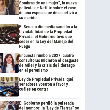
Sombras de una mujer", la nueva
película de Netflix sobre el caso
de una esposa que descuartizó a
su marido
El Senado dio media sanción a la
Inviolabilidad de la Propiedad
Privada: el Gobierno tuvo que
ceder en la Ley del Manejo del
Fuego
Encuesta rumbo a 2027: cuatro
consultoras midieron el desgaste
de Milei y la crisis de liderazgo
en el peronismo
Ley de Propiedad Privada: qué
senadores votaron a favor y
cuáles en contra
El Gobierno perdió la pulseada
del nombre: la "Ley de Tierras" se