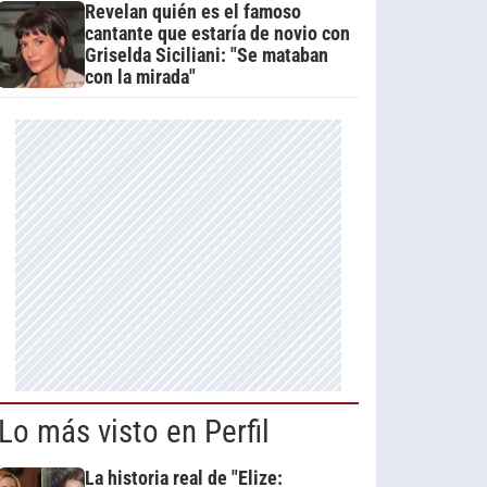
Revelan quién es el famoso
cantante que estaría de novio con
Griselda Siciliani: "Se mataban
con la mirada"
Lo más visto en Perfil
La historia real de "Elize: