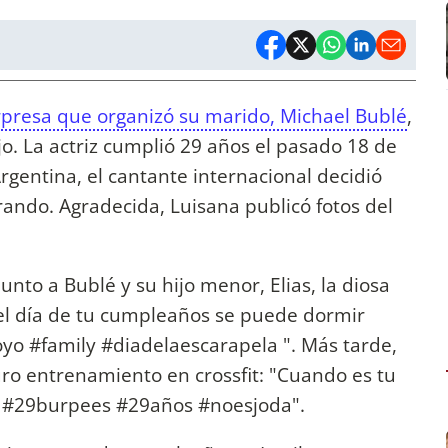
orpresa que organizó su marido, Michael Bublé
,
jo. La actriz cumplió 29 años el pasado 18 de
gentina, el cantante internacional decidió
ando. Agradecida, Luisana publicó fotos del
unto a Bublé y su hijo menor, Elias, la diosa
l día de tu cumpleaños se puede dormir
oyo #family #diadelaescarapela ". Más tarde,
ro entrenamiento en crossfit: "Cuando es tu
. #29burpees #29años #noesjoda".