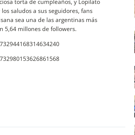
iciosa torta de cumpleaños, y Lopilato
los saludos a sus seguidores, fans
isana sea una de las argentinas más
on 5,64 millones de followers.
us/732944168314634240
us/732980153626861568