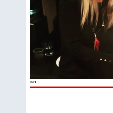
LOPI
|