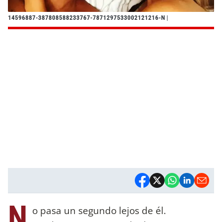
14596887-387808588233767-7871297533002121216-N
|
N
o pasa un segundo lejos de él.