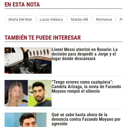
EN ESTA NOTA
María Del Mar
Lucas Velasco
Matías Alé
Romance
Punt
TAMBIÉN TE PUEDE INTERESAR
Lionel Messi aterrizó en Rosario: La
decisión para despedir a Jorge y el
lugar donde descansará
“Tengo errores como cualquiera”:
Candela Arizaga, la novia de Facundo
Moyano rompió el silencio
Qué se sabe hasta ahora de la
denuncia contra Facundo Moyano por
agresión