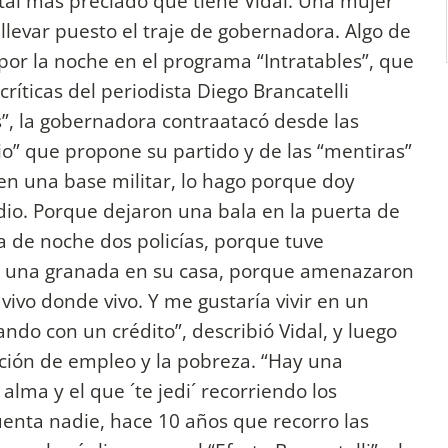
tal más preciado que tiene Vidal. Una mujer
levar puesto el traje de gobernadora. Algo de
por la noche en el programa “Intratables”, que
ríticas del periodista Diego Brancatelli
”, la gobernadora contraatacó desde las
o” que propone su partido y de las “mentiras”
r en una base militar, lo hago porque doy
io. Porque dejaron una bala en la puerta de
a de noche dos policías, porque tuve
 una granada en su casa, porque amenazaron
vivo donde vivo. Y me gustaría vivir en un
ndo con un crédito”, describió Vidal, y luego
ción de empleo y la pobreza. “Hay una
lma y el que ´te jedi´ recorriendo los
uenta nadie, hace 10 años que recorro las