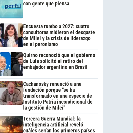
con gente que piensa
Encuesta rumbo a 2027: cuatro
consultoras midieron el desgaste
de Milei y la crisis de liderazgo
en el peronismo
Quirno reconoció que el gobierno
de Lula solicitó el retiro del
embajador argentino en Brasil
Cachanosky renunció a una
fundación porque "se ha
transformado en una especie de
Instituto Patria incondicional de
la gestión de Milei"
Tercera Guerra Mundial: la
inteligencia artificial reveló
cuáles serían los primeros países