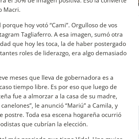
ra el 50% de imagen positiva. Eso la convierte
o Macri.
l porque hoy votó “Cami”. Orgulloso de vos
stagram Tagliaferro. A esa imagen, sumó otra
idad que hoy les toca, la de haber postergado
tantes roles de liderazgo, era algo demasiado
ueve meses que lleva de gobernadora es a
scaso tiempo libre. Es por eso que luego de
rteña fue a almorzar a la casa de su madre,
canelones”, le anunció “Mariú” a Camila, y
e postre. Toda esa escena hogareña ocurrió
iodistas que cubrían la elección.