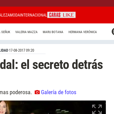
ALEZA
MODA
INTERNACIONAL
CARAS MIAMI
 SEÑUK
VALERIA MAZZA
MARU BOTANA
HERMANA VERÓNICA
CARAS BRASIL
CARAS URUGUAY
IDAD
17-08-2017 09:20
al: el secreto detrás
r mas poderosa.
Galería de fotos