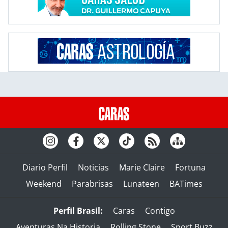
Diario Perfil
Noticias
Marie Claire
Fortuna
Weekend
Parabrisas
Lunateen
BATimes
Perfil Brasil:
Caras
Contigo
Aventuras Na Historia
Rolling Stone
Sport Buzz