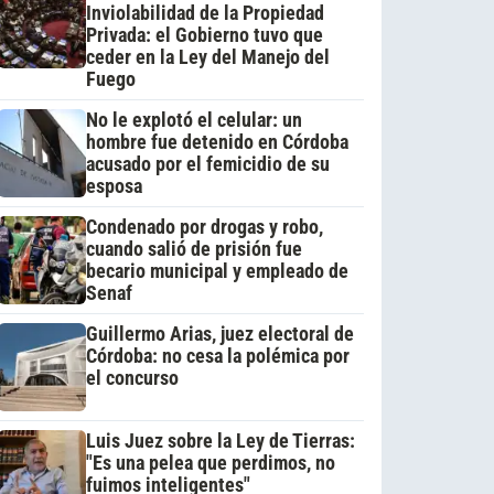
Inviolabilidad de la Propiedad
Privada: el Gobierno tuvo que
ceder en la Ley del Manejo del
Fuego
No le explotó el celular: un
hombre fue detenido en Córdoba
acusado por el femicidio de su
esposa
Condenado por drogas y robo,
cuando salió de prisión fue
becario municipal y empleado de
Senaf
Guillermo Arias, juez electoral de
Córdoba: no cesa la polémica por
el concurso
Luis Juez sobre la Ley de Tierras:
"Es una pelea que perdimos, no
fuimos inteligentes"