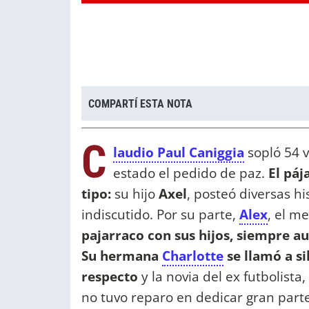
COMPARTÍ ESTA NOTA
C
laudio Paul Caniggia
sopló 54 v
estado el pedido de paz.
El páj
tipo:
su hijo
Axel
, posteó diversas h
indiscutido. Por su parte,
Alex
, el me
pajarraco con sus hijos, siempre a
Su hermana
Charlotte
se llamó a si
respecto
y la novia del ex futbolista
no tuvo reparo en dedicar gran part