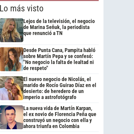
Lo más visto
Lejos de la televisión, el negocio
de Marina Señuk, la periodista
que renunció a TN
Desde Punta Cana, Pampita habló
sobre Martín Pepa y se confesó:
"No negocio la falta de lealtad ni
de respeto"
El nuevo negocio de Nicolás, el
marido de Rocío Guirao Díaz en el
desierto: de heredero de un
imperio a astrofotógrafo
La nueva vida de Martín Karpan,
el ex novio de Florencia Peña que
construyó un negocio con ella y
ahora triunfa en Colombia