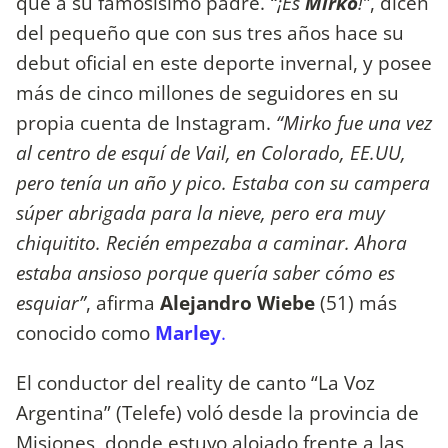
que a su famosísimo padre.
“¡Es
Mirko
!”
, dicen
del pequeño que con sus tres años hace su
debut oficial en este deporte invernal, y posee
más de cinco millones de seguidores en su
propia cuenta de Instagram.
“Mirko fue una vez
al centro de esquí de Vail, en Colorado, EE.UU,
pero tenía un año y pico. Estaba con su campera
súper abrigada para la nieve, pero era muy
chiquitito. Recién empezaba a caminar. Ahora
estaba ansioso porque quería saber cómo es
esquiar”
, afirma
Alejandro Wiebe
(51) más
conocido como
Marley
.
El conductor del reality de canto “La Voz
Argentina” (Telefe) voló desde la provincia de
Misiones, donde estuvo alojado frente a las