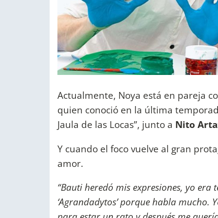
Actualmente, Noya está en pareja con
quien conoció en la última temporad
Jaula de las Locas”, junto a
Nito Arta
Y cuando el foco vuelve al gran prota
amor.
“Bauti heredó mis expresiones, yo era t
‘Agrandadytos’ porque habla mucho. Yo 
para estar un rato y después me quería