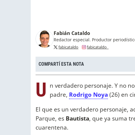
Fabián Cataldo
Redactor especial. Productor periodísti
fabicataldo
fabicataldo_
COMPARTÍ ESTA NOTA
U
n verdadero personaje. Y no n
padre,
Rodrigo Noya
(26) en ci
El que es un verdadero personaje, ad
Parque, es
Bautista
, que ya suma tr
cuarentena.