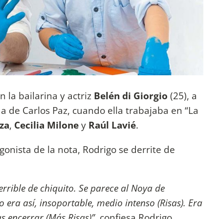
 la bailarina y actriz
Belén di Giorgio
(25), a
a de Carlos Paz, cuando ella trabajaba en “La
za
,
Cecilia Milone
y
Raúl Lavié
.
gonista de la nota, Rodrigo se derrite de
errible de chiquito. Se parece al Noya de
era así, insoportable, medio intenso (Risas). Era
s encerrar (Más Risas)”
, confiesa Rodrigo.