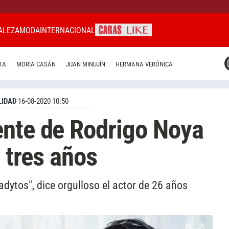
ALEZA
MODA
INTERNACIONAL
CARAS MIAMI
TA
MORIA CASÁN
JUAN MINUJÍN
HERMANA VERÓNICA
CARAS BRASIL
CARAS URUGUAY
IDAD
16-08-2020 10:50
ente de Rodrigo Noya
e tres años
dytos", dice orgulloso el actor de 26 años