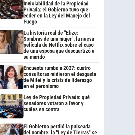
Inviolabilidad de la Propiedad
Privada: el Gobierno tuvo que
ceder en la Ley del Manejo del
Fuego
La historia real de "Elize:
Sombras de una mujer", la nueva
película de Netflix sobre el caso
de una esposa que descuartizó a
su marido
Encuesta rumbo a 2027: cuatro
consultoras midieron el desgaste
de Milei y la crisis de liderazgo
en el peronismo
Ley de Propiedad Privada: qué
senadores votaron a favor y
cuáles en contra
El Gobierno perdió la pulseada
del nombre: la "Ley de Tierras" se