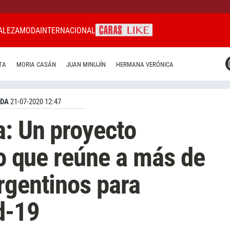
ALEZA
MODA
INTERNACIONAL
CARAS MIAMI
TA
MORIA CASÁN
JUAN MINUJÍN
HERMANA VERÓNICA
CARAS BRASIL
CARAS URUGUAY
NDA
21-07-2020 12:47
a: Un proyecto
io que reúne a más de
rgentinos para
d-19