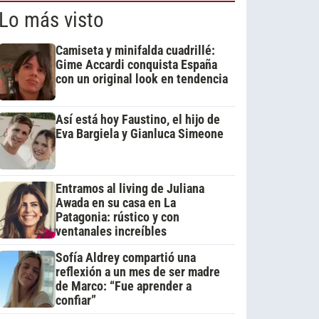
Lo más visto
Camiseta y minifalda cuadrillé:
Gime Accardi conquista España
con un original look en tendencia
Así está hoy Faustino, el hijo de
Eva Bargiela y Gianluca Simeone
Entramos al living de Juliana
Awada en su casa en La
Patagonia: rústico y con
ventanales increíbles
Sofía Aldrey compartió una
reflexión a un mes de ser madre
de Marco: “Fue aprender a
confiar”