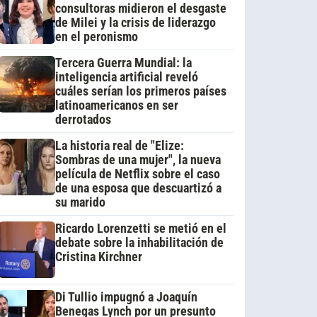
consultoras midieron el desgaste
de Milei y la crisis de liderazgo
en el peronismo
Tercera Guerra Mundial: la
inteligencia artificial reveló
cuáles serían los primeros países
latinoamericanos en ser
derrotados
La historia real de "Elize:
Sombras de una mujer", la nueva
película de Netflix sobre el caso
de una esposa que descuartizó a
su marido
Ricardo Lorenzetti se metió en el
debate sobre la inhabilitación de
Cristina Kirchner
Di Tullio impugnó a Joaquín
Benegas Lynch por un presunto