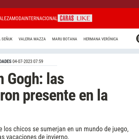
ALEZA
MODA
INTERNACIONAL
CARAS MIAMI
 SEÑUK
VALERIA MAZZA
MARU BOTANA
HERMANA VERÓNICA
CARAS BRASIL
CARAS URUGUAY
DADES
04-07-2023 07:59
n Gogh: las
ron presente en la
e los chicos se sumerjan en un mundo de juego,
as vacaciones de invierno.