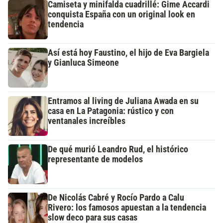
Camiseta y minifalda cuadrillé: Gime Accardi
conquista España con un original look en
tendencia
Así está hoy Faustino, el hijo de Eva Bargiela
y Gianluca Simeone
Entramos al living de Juliana Awada en su
casa en La Patagonia: rústico y con
ventanales increíbles
De qué murió Leandro Rud, el histórico
representante de modelos
De Nicolás Cabré y Rocío Pardo a Calu
Rivero: los famosos apuestan a la tendencia
slow deco para sus casas