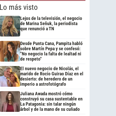
Lo más visto
Lejos de la televisión, el negocio
de Marina Señuk, la periodista
que renunció a TN
Desde Punta Cana, Pampita habló
sobre Martín Pepa y se confesó:
"No negocio la falta de lealtad ni
de respeto"
El nuevo negocio de Nicolás, el
marido de Rocío Guirao Díaz en el
desierto: de heredero de un
imperio a astrofotógrafo
Juliana Awada mostró cómo
construyó su casa sustentable en
La Patagonia: sin talar ningún
árbol y de la mano de su cuñado