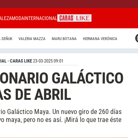
ALEZA
MODA
INTERNACIONAL
CARAS MIAMI
 SEÑUK
VALERIA MAZZA
MARU BOTANA
HERMANA VERÓNICA
CARAS BRASIL
CARAS URUGUAY
IAL - CARAS LIKE
23-03-2025 09:01
CRONARIO GALÁCTICO
S DE ABRIL
ario Galáctico Maya. Un nuevo giro de 260 días
o maya, pero no es así. ¡Mirá lo que trae éste