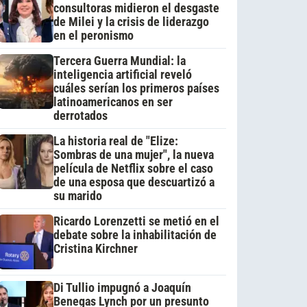
consultoras midieron el desgaste
de Milei y la crisis de liderazgo
en el peronismo
Tercera Guerra Mundial: la
inteligencia artificial reveló
cuáles serían los primeros países
latinoamericanos en ser
derrotados
La historia real de "Elize:
Sombras de una mujer", la nueva
película de Netflix sobre el caso
de una esposa que descuartizó a
su marido
Ricardo Lorenzetti se metió en el
debate sobre la inhabilitación de
Cristina Kirchner
Di Tullio impugnó a Joaquín
Benegas Lynch por un presunto