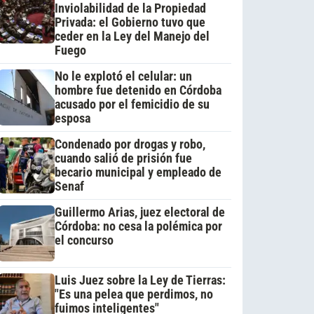
Inviolabilidad de la Propiedad
Privada: el Gobierno tuvo que
ceder en la Ley del Manejo del
Fuego
No le explotó el celular: un
hombre fue detenido en Córdoba
acusado por el femicidio de su
esposa
Condenado por drogas y robo,
cuando salió de prisión fue
becario municipal y empleado de
Senaf
Guillermo Arias, juez electoral de
Córdoba: no cesa la polémica por
el concurso
Luis Juez sobre la Ley de Tierras:
"Es una pelea que perdimos, no
fuimos inteligentes"