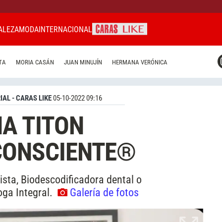
ALEZA
MODA
INTERNACIONAL
CARAS MIAMI
TA
MORIA CASÁN
JUAN MINUJÍN
HERMANA VERÓNICA
CARAS BRASIL
CARAS URUGUAY
IAL - CARAS LIKE
05-10-2022 09:16
A TITON
CONSCIENTE®
ista, Biodescodificadora dental o
oga Integral.
Galería de fotos