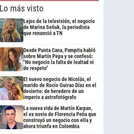
Lo más visto
Lejos de la televisión, el negocio
de Marina Señuk, la periodista
que renunció a TN
Desde Punta Cana, Pampita habló
sobre Martín Pepa y se confesó:
"No negocio la falta de lealtad ni
de respeto"
El nuevo negocio de Nicolás, el
marido de Rocío Guirao Díaz en el
desierto: de heredero de un
imperio a astrofotógrafo
La nueva vida de Martín Karpan,
el ex novio de Florencia Peña que
construyó un negocio con ella y
ahora triunfa en Colombia