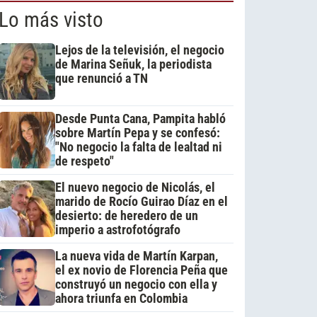
Lo más visto
Lejos de la televisión, el negocio
de Marina Señuk, la periodista
que renunció a TN
Desde Punta Cana, Pampita habló
sobre Martín Pepa y se confesó:
"No negocio la falta de lealtad ni
de respeto"
El nuevo negocio de Nicolás, el
marido de Rocío Guirao Díaz en el
desierto: de heredero de un
imperio a astrofotógrafo
La nueva vida de Martín Karpan,
el ex novio de Florencia Peña que
construyó un negocio con ella y
ahora triunfa en Colombia