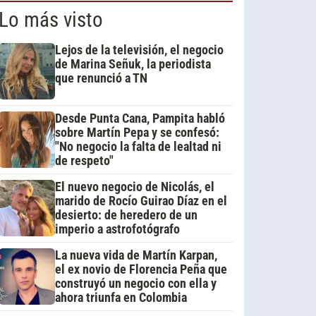
Lo más visto
Lejos de la televisión, el negocio
de Marina Señuk, la periodista
que renunció a TN
Desde Punta Cana, Pampita habló
sobre Martín Pepa y se confesó:
"No negocio la falta de lealtad ni
de respeto"
El nuevo negocio de Nicolás, el
marido de Rocío Guirao Díaz en el
desierto: de heredero de un
imperio a astrofotógrafo
La nueva vida de Martín Karpan,
el ex novio de Florencia Peña que
construyó un negocio con ella y
ahora triunfa en Colombia