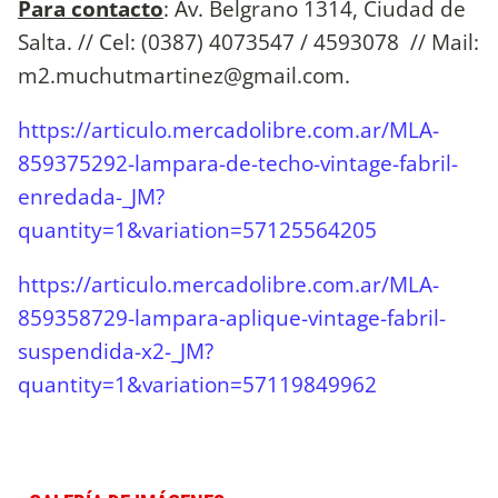
Para contacto
: Av. Belgrano 1314, Ciudad de
Salta. // Cel: (0387) 4073547 / 4593078 // Mail:
m2.muchutmartinez@gmail.com
.
https://articulo.mercadolibre.com.ar/MLA-
859375292-lampara-de-techo-vintage-fabril-
enredada-_JM?
quantity=1&variation=57125564205
https://articulo.mercadolibre.com.ar/MLA-
859358729-lampara-aplique-vintage-fabril-
suspendida-x2-_JM?
quantity=1&variation=57119849962