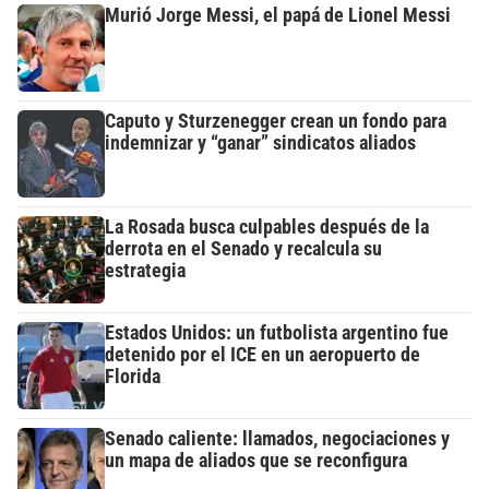
Murió Jorge Messi, el papá de Lionel Messi
Caputo y Sturzenegger crean un fondo para
indemnizar y “ganar” sindicatos aliados
La Rosada busca culpables después de la
derrota en el Senado y recalcula su
estrategia
Estados Unidos: un futbolista argentino fue
detenido por el ICE en un aeropuerto de
Florida
Senado caliente: llamados, negociaciones y
un mapa de aliados que se reconfigura