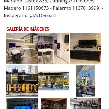
Mariano Castex 835, Canning // Teléfonos:
Madero 1161150673 - Palermo 1167013999 -
Instagram: @
McDecoart
GALERÍA DE IMÁGENES