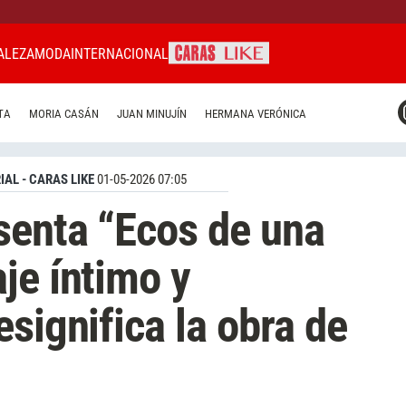
ALEZA
MODA
INTERNACIONAL
CARAS MIAMI
TA
MORIA CASÁN
JUAN MINUJÍN
HERMANA VERÓNICA
CARAS BRASIL
CARAS URUGUAY
IAL - CARAS LIKE
01-05-2026 07:05
senta “Ecos de una
je íntimo y
significa la obra de