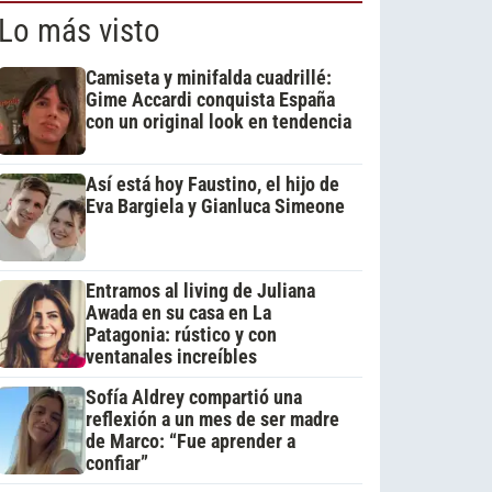
Lo más visto
Camiseta y minifalda cuadrillé:
Gime Accardi conquista España
con un original look en tendencia
Así está hoy Faustino, el hijo de
Eva Bargiela y Gianluca Simeone
Entramos al living de Juliana
Awada en su casa en La
Patagonia: rústico y con
ventanales increíbles
Sofía Aldrey compartió una
reflexión a un mes de ser madre
de Marco: “Fue aprender a
confiar”