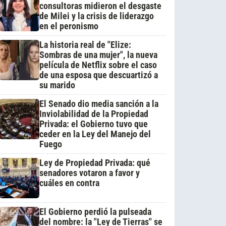
consultoras midieron el desgaste
de Milei y la crisis de liderazgo
en el peronismo
La historia real de "Elize:
Sombras de una mujer", la nueva
película de Netflix sobre el caso
de una esposa que descuartizó a
su marido
El Senado dio media sanción a la
Inviolabilidad de la Propiedad
Privada: el Gobierno tuvo que
ceder en la Ley del Manejo del
Fuego
Ley de Propiedad Privada: qué
senadores votaron a favor y
cuáles en contra
El Gobierno perdió la pulseada
del nombre: la "Ley de Tierras" se