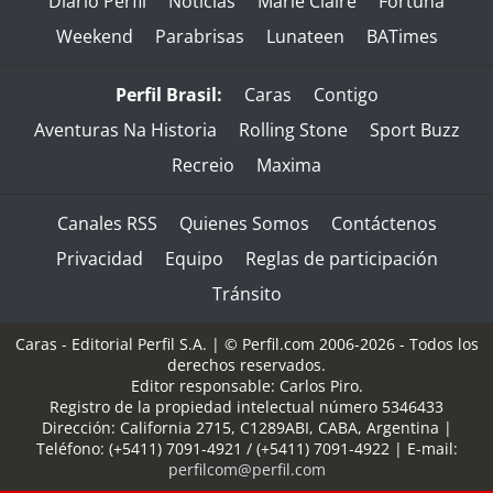
Diario Perfil
Noticias
Marie Claire
Fortuna
Weekend
Parabrisas
Lunateen
BATimes
Perfil Brasil:
Caras
Contigo
Aventuras Na Historia
Rolling Stone
Sport Buzz
Recreio
Maxima
Canales RSS
Quienes Somos
Contáctenos
Privacidad
Equipo
Reglas de participación
Tránsito
Caras - Editorial Perfil S.A.
| © Perfil.com 2006-2026 - Todos los
derechos reservados.
Editor responsable: Carlos Piro.
Registro de la propiedad intelectual número 5346433
Dirección:
California 2715
,
C1289ABI
,
CABA, Argentina
|
Teléfono:
(+5411) 7091-4921
/
(+5411) 7091-4922
| E-mail:
perfilcom@perfil.com