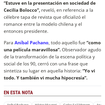
“Estuve en la presentación en sociedad de
Cecilia Bolocco”,
reveló, en referencia a la
célebre tapa de revista que oficializó el
romance entre la modelo chilena y el
entonces presidente.
Para
Aníbal Pachano
, todo aquello fue
“como
una película maravillosa”.
Observador agudo
de la transformación de la escena política y
social de los 90, cerró con una frase que
sintetiza su lugar en aquella historia:
“Yo vi
todo. Y también vi mucha hipocresía”.
EN ESTA NOTA
Aníbal Pachano
Héctor Maugeri
Carlos Saúl Menem
Ana S