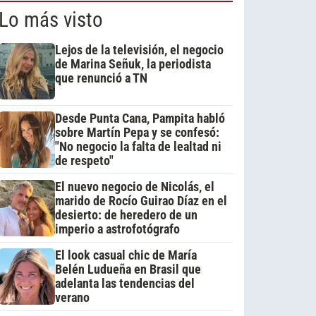
Lo más visto
Lejos de la televisión, el negocio
de Marina Señuk, la periodista
que renunció a TN
Desde Punta Cana, Pampita habló
sobre Martín Pepa y se confesó:
"No negocio la falta de lealtad ni
de respeto"
El nuevo negocio de Nicolás, el
marido de Rocío Guirao Díaz en el
desierto: de heredero de un
imperio a astrofotógrafo
El look casual chic de María
Belén Ludueña en Brasil que
adelanta las tendencias del
verano