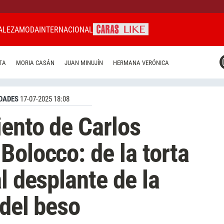
ALEZA
MODA
INTERNACIONAL
CARAS MIAMI
TA
MORIA CASÁN
JUAN MINUJÍN
HERMANA VERÓNICA
CARAS BRASIL
CARAS URUGUAY
DADES
17-07-2025 18:08
iento de Carlos
Bolocco: de la torta
l desplante de la
 del beso