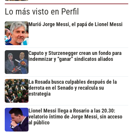
Lo más visto en Perfil
Murió Jorge Messi, el papá de Lionel Messi
Caputo y Sturzenegger crean un fondo para
indemnizar y “ganar” sindicatos aliados
La Rosada busca culpables después de la
derrota en el Senado y recalcula su
estrategia
Lionel Messi llega a Rosario a las 20.30:
velatorio íntimo de Jorge Messi, sin acceso
al público