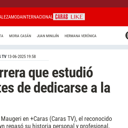
ALEZA
MODA
INTERNACIONAL
CARAS MIAMI
TA
MORIA CASÁN
JUAN MINUJÍN
HERMANA VERÓNICA
CARAS BRASIL
CARAS URUGUAY
 TV
13-06-2025 19:58
rrera que estudió
es de dedicarse a la
 Maugeri en +Caras (Caras TV), el reconocido
n repasó su historia personal y profesional.