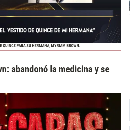
 DE QUINCE PARA SU HERMANA, MYRIAM BROWN.
wn: abandonó la medicina y se