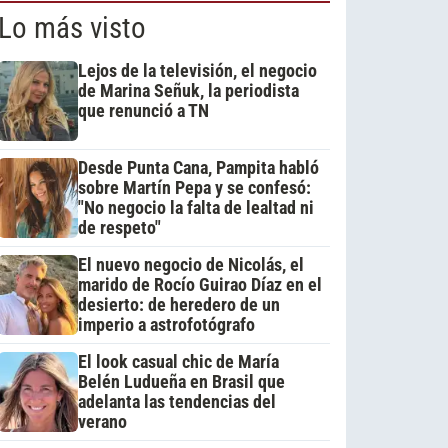
Lo más visto
Lejos de la televisión, el negocio
de Marina Señuk, la periodista
que renunció a TN
Desde Punta Cana, Pampita habló
sobre Martín Pepa y se confesó:
"No negocio la falta de lealtad ni
de respeto"
El nuevo negocio de Nicolás, el
marido de Rocío Guirao Díaz en el
desierto: de heredero de un
imperio a astrofotógrafo
El look casual chic de María
Belén Ludueña en Brasil que
adelanta las tendencias del
verano