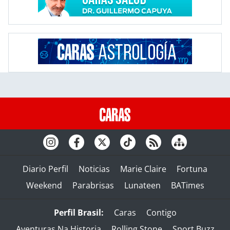
Diario Perfil
Noticias
Marie Claire
Fortuna
Weekend
Parabrisas
Lunateen
BATimes
Perfil Brasil:
Caras
Contigo
Aventuras Na Historia
Rolling Stone
Sport Buzz