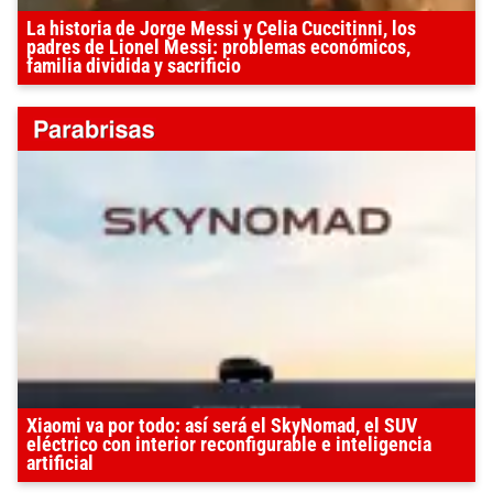
La historia de Jorge Messi y Celia Cuccitinni, los
padres de Lionel Messi: problemas económicos,
familia dividida y sacrificio
Xiaomi va por todo: así será el SkyNomad, el SUV
eléctrico con interior reconfigurable e inteligencia
artificial